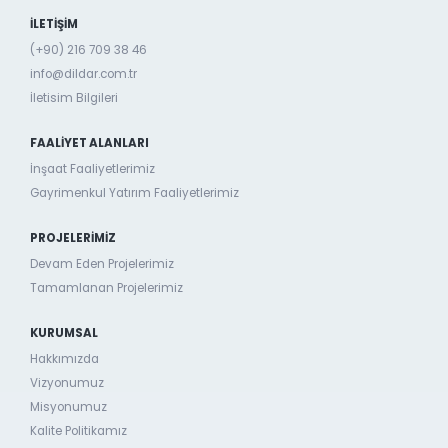
İLETİŞİM
(+90) 216 709 38 46
info@dildar.com.tr
İletisim Bilgileri
FAALIYET ALANLARI
İnşaat Faaliyetlerimiz
Gayrimenkul Yatırım Faaliyetlerimiz
PROJELERIMIZ
Devam Eden Projelerimiz
Tamamlanan Projelerimiz
KURUMSAL
Hakkımızda
Vizyonumuz
Misyonumuz
Kalite Politikamız