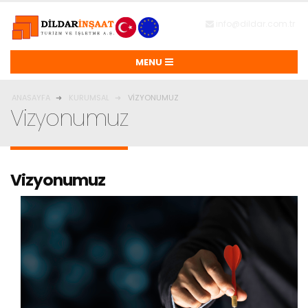
info@dildar.com.tr
ANASAYFA
KURUMSAL
VIZYONUMUZ
Vizyonumuz
Vizyonumuz